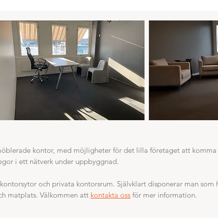
möblerade kontor, med möjligheter för det lilla företaget att komma i
gor i ett nätverk under uppbyggnad.​
kontorsytor och privata kontorsrum. Självklart disponerar man som 
ch matplats. Välkommen att
kontakta oss
för mer information.