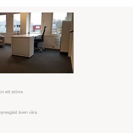
n ett större
hyresgäst även våra